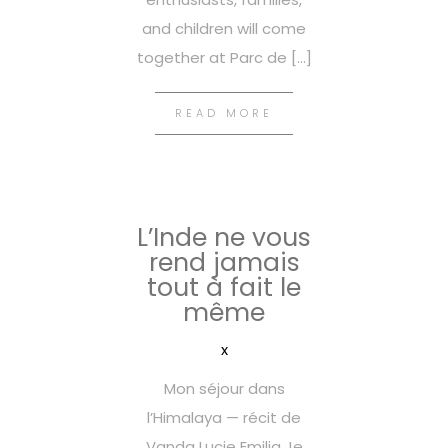
and children will come
together at Parc de […]
READ MORE
L’Inde ne vous
rend jamais
tout à fait le
même
x
Mon séjour dans
l’Himalaya — récit de
Vanda Lucie Emilia Je