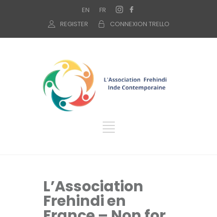
EN
FR
REGISTER
CONNEXION TRELLO
L’Association
Frehindi en
France – Non for