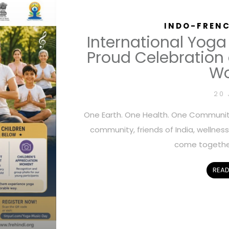
INDO-FRENC
International Yoga
Proud Celebration o
Wo
20 
One Earth. One Health. One Community
community, friends of India, wellness 
come together
READ