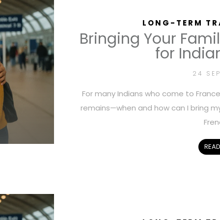
LONG-TERM TR
Bringing Your Famil
for India
24 SE
For many Indians who come to France 
remains—when and how can I bring my 
Fren
READ