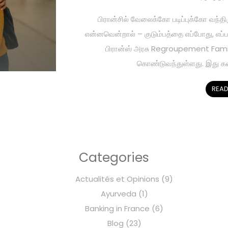
பிரான்சில் வேலைக்கோ படிப்புக்கோ வந்தி
என்னவென்றால் – குடும்பத்தை எப்போது, எப்ப
பிரான்ஸ் அரசு Regroupement Famili
கொண்டுவந்துள்ளது. இது க
READ
Categories
Actualités et Opinions
(9)
Ayurveda
(1)
Banking in France
(6)
Blog
(23)