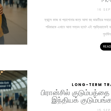
16 SE
ফ্রান্সে কাজ বা পড়াশোনার জন্য আসা বহু ভারতীয়র সবচে
পরিবারকে এখানে আনা সম্ভব হবে? এই প্রক্রিয়া
পুনর্ম
READ
LONG-TERM TR
பிரான்சில் குடும்பத
இந்தியக் குடும்பங
15 SE