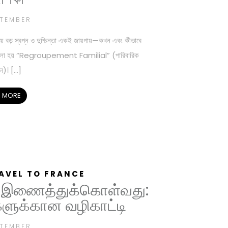
PTEMBER
য়ে বড় স্বপ্ন ও দুশ্চিন্তা একই জায়গায়—কখন এবং কীভাবে
কেই বলা হয় “Regroupement Familial” (পারিবারিক
িলন)। […]
 MORE
AVEL TO FRANCE
்தை இணைத்துக்கொள்வது:
்களுக்கான வழிகாட்டி
PTEMBER