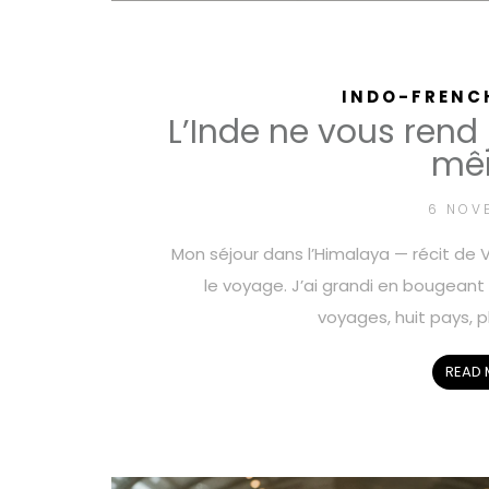
INDO-FRENC
L’Inde ne vous rend 
mê
6 NOV
Mon séjour dans l’Himalaya — récit de V
le voyage. J’ai grandi en bougean
voyages, huit pays, pl
READ