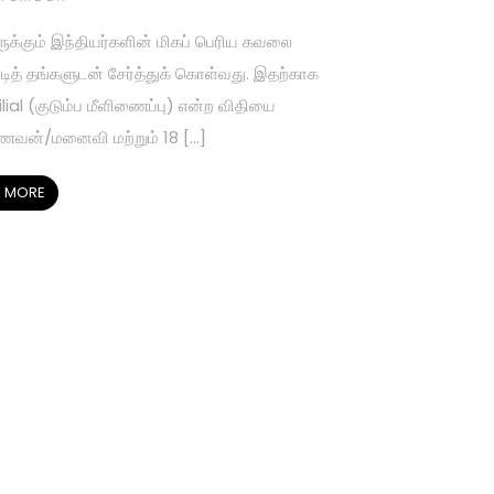
ருக்கும் இந்தியர்களின் மிகப் பெரிய கவலை
டித் தங்களுடன் சேர்த்துக் கொள்வது. இதற்காக
al (குடும்ப மீளிணைப்பு) என்ற விதியை
ணவன்/மனைவி மற்றும் 18 […]
 MORE