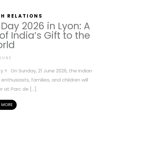
H RELATIONS
 Day 2026 in Lyon: A
f India’s Gift to the
rld
JUNE
 !! On Sunday, 21 June 2026, the Indian
enthusiasts, families, and children will
 at Parc de […]
 MORE