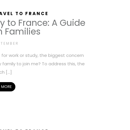
AVEL TO FRANCE
y to France: A Guide
n Families
PTEMBER
for work or study, the biggest concern
family to join me? To address this, the
ch […]
 MORE