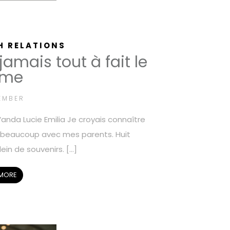
H RELATIONS
jamais tout à fait le
me
EMBER
anda Lucie Emilia Je croyais connaître
t beaucoup avec mes parents. Huit
ein de souvenirs. […]
 MORE