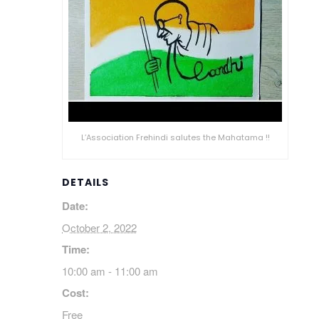
L’Association Frehindi salutes the Mahatama !!
DETAILS
Date:
October 2, 2022
Time:
10:00 am - 11:00 am
Cost:
Free