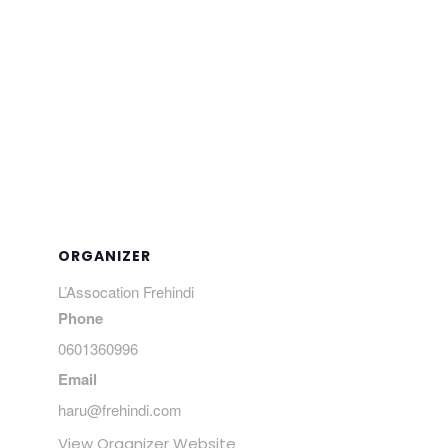
ORGANIZER
L’Assocation Frehindi
Phone
0601360996
Email
haru@frehindi.com
View Organizer Website