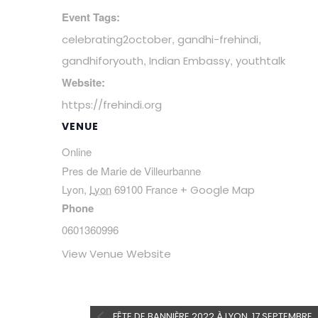
Event Tags:
,
,
celebrating2october
gandhi-frehindi
,
,
gandhiforyouth
Indian Embassy
youthtalk
Website:
https://frehindi.org
VENUE
Online
Pres de Marie de Villeurbanne
Lyon
,
Lyon
69100
France
+ Google Map
Phone
0601360996
View Venue Website
FÊTE DE BANNIÈRE 2022 À LYON, 17 SEPTEMBRE