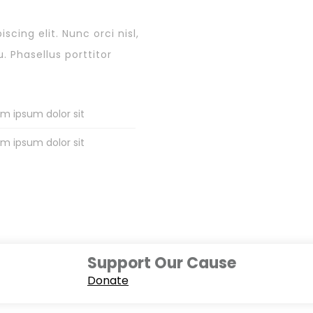
SUPPORT
cing elit. Nunc orci nisl,
. Phasellus porttitor
$ 15,00
m ipsum dolor sit
Annually
m ipsum dolor sit
Support Our Cause
Donate