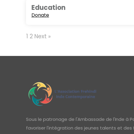
Education
Donate
1
2
Next »
Sous le patronage de l'Ambassade de l'Inde à Pa
favoriser l'intégration des jeunes talents et des