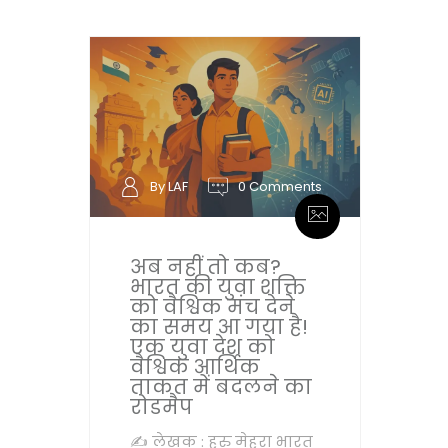
By LAF
0 Comments
अब नहीं तो कब?
भारत की युवा शक्ति
को वैश्विक मंच देने
का समय आ गया है!
एक युवा देश को
वैश्विक आर्थिक
ताकत में बदलने का
रोडमैप
✍ लेखक : हरु मेहरा भारत