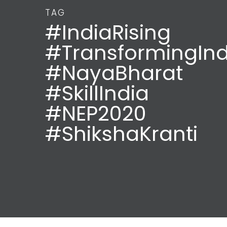
TAG
#IndiaRising
#TransformingInd
#NayaBharat
#SkillIndia
#NEP2020
#ShikshaKranti