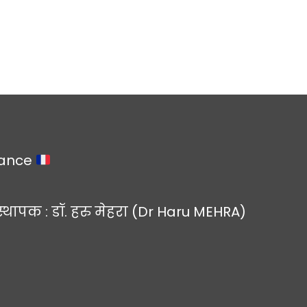
rance
स्थापक : डॉ. हरु मेहरा (Dr Haru MEHRA)