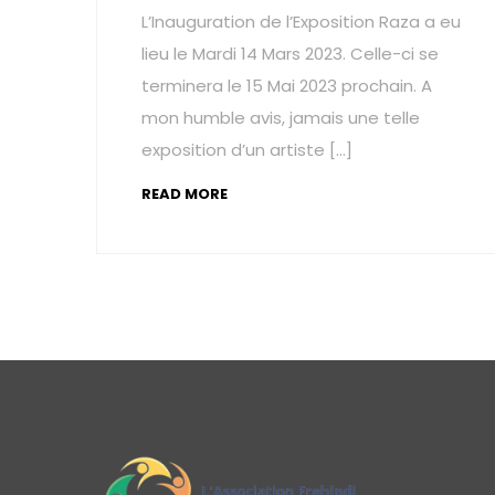
L’Inauguration de l’Exposition Raza a eu
lieu le Mardi 14 Mars 2023. Celle-ci se
terminera le 15 Mai 2023 prochain. A
mon humble avis, jamais une telle
exposition d’un artiste […]
READ MORE