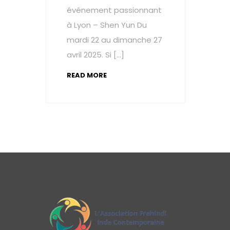
événement passionnant
à Lyon – Shen Yun Du
mardi 22 au dimanche 27
avril 2025. Si […]
READ MORE