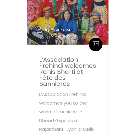
By Akanksha
0 Comments
L’Association
Frehindi welcomes
Rahis Bharti at
Fête des
Bannières
L’Association Frehindi
welcomes you to the
world of music with
Dhoad Gypsies of
Rajasthan! Lyon proudly