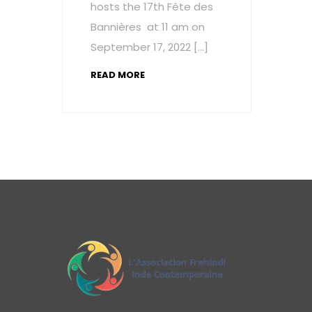
hosts the 17th Fête des
Bannières at 11 am on
September 17, 2022 […]
READ MORE