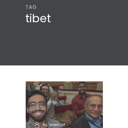
TAG
tibet
By Team LAF