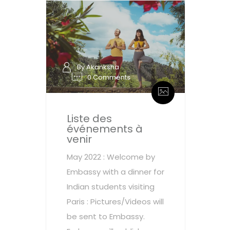
By Akanksha
0 Comments
Liste des
événements à
venir
May 2022 : Welcome by
Embassy with a dinner for
Indian students visiting
Paris : Pictures/Videos will
be sent to Embassy.