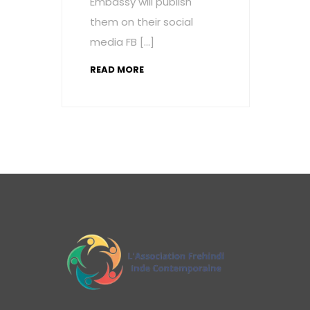
Embassy will publish
them on their social
media FB […]
READ MORE